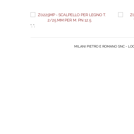
';
';
MILANI PIETRO E ROMANO SNC - LOC.
TIVO
AGGIUNGI AL PREVENTIVO