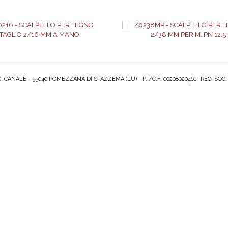
 CANALE - 55040 POMEZZANA DI STAZZEMA (LU) - P.I/C.F. 00208020461- REG. SOC.
AGGIUNGI AL PREVENTIVO
AGGIUNGI AL PREVENTI