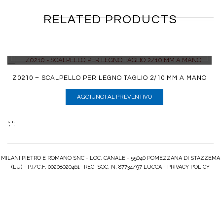
RELATED PRODUCTS
DETTAGLI
Z0210 – SCALPELLO PER LEGNO TAGLIO 2/10 MM A MANO
AGGIUNGI AL PREVENTIVO
';
';
MILANI PIETRO E ROMANO SNC - LOC. CANALE - 55040 POMEZZANA DI STAZZEMA
(LU) - P.I/C.F. 00208020461- REG. SOC. N. 87734/97 LUCCA -
PRIVACY POLICY