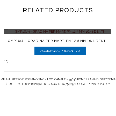
RELATED PRODUCTS
DETTAGLI
GMP16/4 – GRADINA PER MART. PN 12.5 MM 16/4 DENTI
AGGIUNGI AL PREVENTIVO
';
';
MILANI PIETRO E ROMANO SNC - LOC. CANALE - 55040 POMEZZANA DI STAZZEMA
(LU) - P.I/C.F. 00208020461- REG. SOC. N. 87734/97 LUCCA -
PRIVACY POLICY