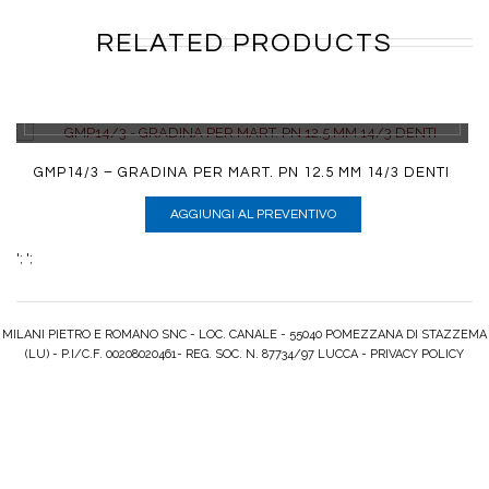
RELATED PRODUCTS
DETTAGLI
GMP14/3 – GRADINA PER MART. PN 12.5 MM 14/3 DENTI
AGGIUNGI AL PREVENTIVO
';
';
MILANI PIETRO E ROMANO SNC - LOC. CANALE - 55040 POMEZZANA DI STAZZEMA
(LU) - P.I/C.F. 00208020461- REG. SOC. N. 87734/97 LUCCA -
PRIVACY POLICY