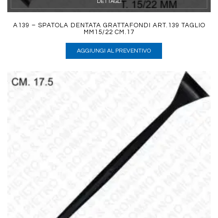
DETTAGLI
A139 – SPATOLA DENTATA GRATTAFONDI ART.139 TAGLIO
MM15/22 CM.17
AGGIUNGI AL PREVENTIVO