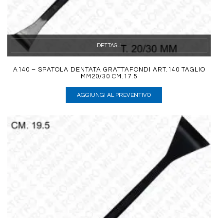
DETTAGLI
A140 – SPATOLA DENTATA GRATTAFONDI ART.140 TAGLIO
MM20/30 CM.17.5
AGGIUNGI AL PREVENTIVO