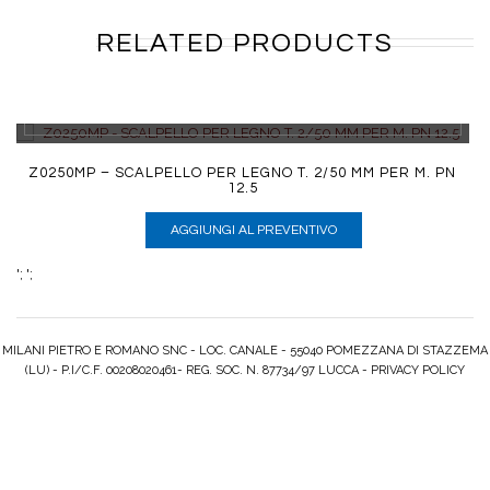
RELATED PRODUCTS
DETTAGLI
Z0250MP – SCALPELLO PER LEGNO T. 2/50 MM PER M. PN
12.5
AGGIUNGI AL PREVENTIVO
';
';
MILANI PIETRO E ROMANO SNC - LOC. CANALE - 55040 POMEZZANA DI STAZZEMA
(LU) - P.I/C.F. 00208020461- REG. SOC. N. 87734/97 LUCCA -
PRIVACY POLICY