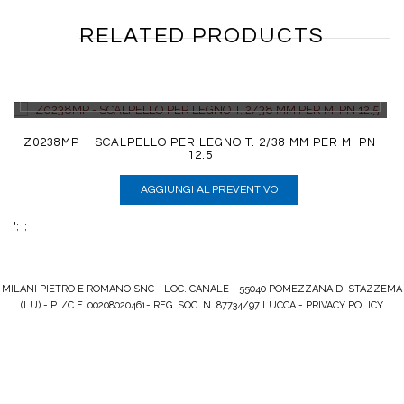
RELATED PRODUCTS
DETTAGLI
Z0238MP – SCALPELLO PER LEGNO T. 2/38 MM PER M. PN
12.5
AGGIUNGI AL PREVENTIVO
';
';
MILANI PIETRO E ROMANO SNC - LOC. CANALE - 55040 POMEZZANA DI STAZZEMA
(LU) - P.I/C.F. 00208020461- REG. SOC. N. 87734/97 LUCCA -
PRIVACY POLICY