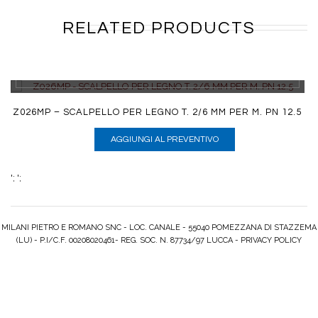
RELATED PRODUCTS
DETTAGLI
Z026MP – SCALPELLO PER LEGNO T. 2/6 MM PER M. PN 12.5
AGGIUNGI AL PREVENTIVO
';
';
MILANI PIETRO E ROMANO SNC - LOC. CANALE - 55040 POMEZZANA DI STAZZEMA
(LU) - P.I/C.F. 00208020461- REG. SOC. N. 87734/97 LUCCA -
PRIVACY POLICY