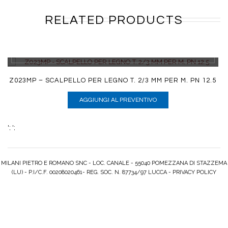
RELATED PRODUCTS
DETTAGLI
Z023MP – SCALPELLO PER LEGNO T. 2/3 MM PER M. PN 12.5
AGGIUNGI AL PREVENTIVO
';
';
MILANI PIETRO E ROMANO SNC - LOC. CANALE - 55040 POMEZZANA DI STAZZEMA
(LU) - P.I/C.F. 00208020461- REG. SOC. N. 87734/97 LUCCA -
PRIVACY POLICY