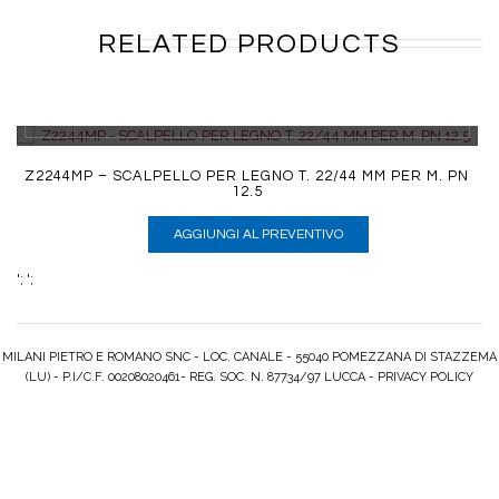
RELATED PRODUCTS
DETTAGLI
Z2244MP – SCALPELLO PER LEGNO T. 22/44 MM PER M. PN
12.5
AGGIUNGI AL PREVENTIVO
';
';
MILANI PIETRO E ROMANO SNC - LOC. CANALE - 55040 POMEZZANA DI STAZZEMA
(LU) - P.I/C.F. 00208020461- REG. SOC. N. 87734/97 LUCCA -
PRIVACY POLICY